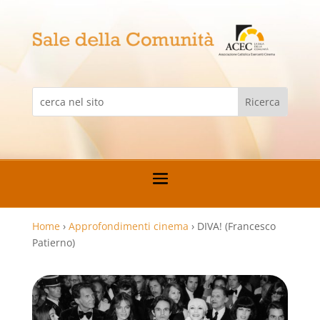
Home
›
Approfondimenti cinema
›
DIVA! (Francesco
Patierno)