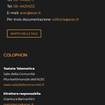
Tel:
06-44254212
E-mail:
acec@acec.it
Per invio documentazione:
editoria@acec.it
MAPPA DELLE SALE
COLOPHON
Testata Telematica
Sale della Comunità
Plurisettimanale dell’ACEC
www.saledellacomunita.it
Direttore responsabile
Gianluca Bernardini
presidenza@acec.it