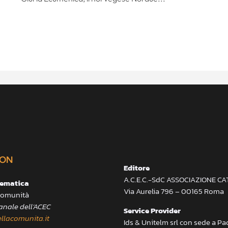
ON
Editore
A.C.E.C.-SdC ASSOCIAZIONE C
lematica
Via Aurelia 796 – 00165 Roma
 Comunità
anale dell’ACEC
Service Provider
llacomunita.it
Ids & Unitelm srl con sede a P