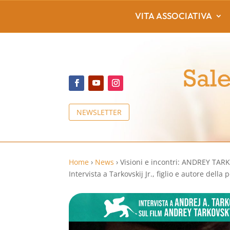
VITA ASSOCIATIVA
NEWSLETTER
Home
›
News
›
Visioni e incontri: ANDREY TA
Intervista a Tarkovskij Jr., figlio e autore della 