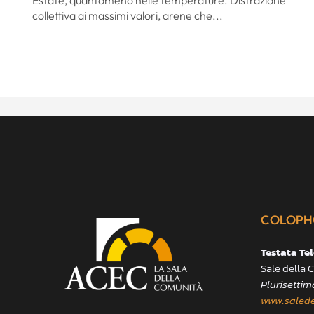
Estate, quantomeno nelle temperature. Distrazione
collettiva ai massimi valori, arene che...
COLOPH
Testata Te
Sale della
Plurisettim
www.salede