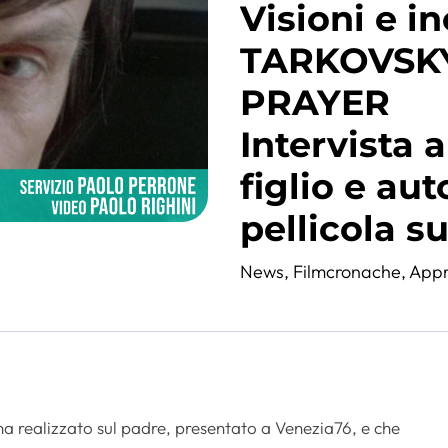
Visioni e i
TARKOVSKY
PRAYER
Intervista a
figlio e aut
pellicola s
News
,
Filmcronache
,
Appr
 ha realizzato sul padre, presentato a Venezia76, e che