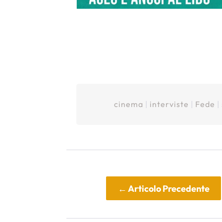
cinema
|
interviste
|
Fede
|
←
Articolo Precedente