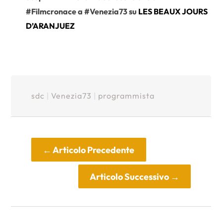
#Filmcronace a #Venezia73 su
LES BEAUX JOURS
D’ARANJUEZ
sdc
|
Venezia73
|
programmista
←
Articolo Precedente
Articolo Successivo
→