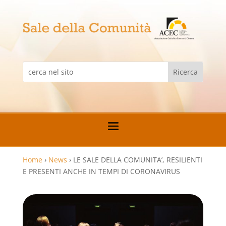
Home
›
News
›
LE SALE DELLA COMUNITA’, RESILIENTI
E PRESENTI ANCHE IN TEMPI DI CORONAVIRUS