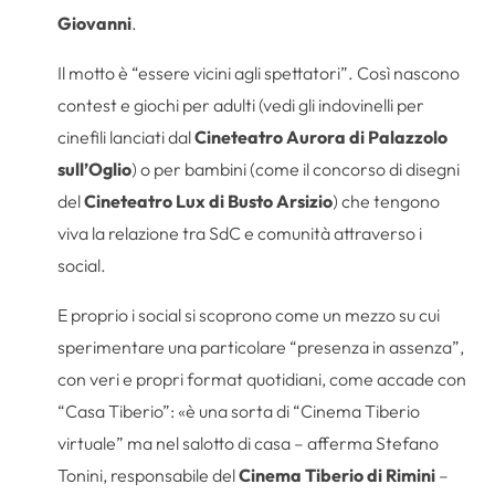
Giovanni
.
Il motto è “essere vicini agli spettatori”. Così nascono
contest e giochi per adulti (vedi gli indovinelli per
cinefili lanciati dal
Cineteatro Aurora di Palazzolo
sull’Oglio
) o per bambini (come il concorso di disegni
del
Cineteatro Lux di Busto Arsizio
) che tengono
viva la relazione tra SdC e comunità attraverso i
social.
E proprio i social si scoprono come un mezzo su cui
sperimentare una particolare “presenza in assenza”,
con veri e propri format quotidiani, come accade con
“Casa Tiberio”: «è una sorta di “Cinema Tiberio
virtuale” ma nel salotto di casa – afferma Stefano
Tonini, responsabile del
Cinema Tiberio di Rimini
–