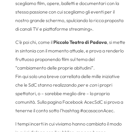
scegliamo film, opere, balletti e documentari con la
stessa passione con cui scegliamo gli eventi per il
nostro grande schermo, spulciando la ricca proposta
di canali TV e piattaforme streaming».
C’è poi chi, come il
Piccolo Teatro di Padova
, si mette
in sintonia con il momento attuale, e prova a renderlo
fruttuoso proponendo film sul tema del
“cambiamento delle proprie abitudini”.
Fin qui solo una breve carrellata delle mille iniziative
che le SdC stanno realizzando
per
e
con
i propri
spettatori, o – sarebbe meglio dire – la propria
comunità. Sulla pagina Facebook AcecSdC si prova a
tenerne il conto sotto l’hashtag #acasaconAcec.
I tempi incerti in cui viviamo hanno cambiato il modo