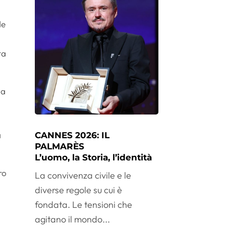
de
ta
la
a
CANNES 2026: IL
PALMARÈS
L’uomo, la Storia, l’identità
ro
La convivenza civile e le
diverse regole su cui è
fondata. Le tensioni che
agitano il mondo...