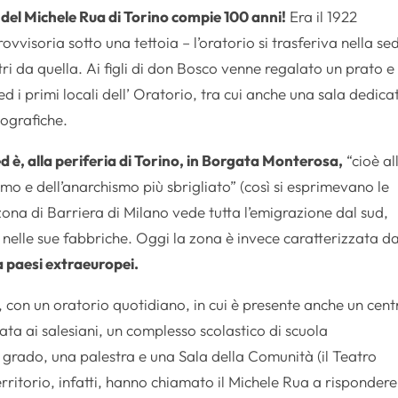
 del Michele Rua di Torino compie 100 anni!
Era il 1922
visoria sotto una tettoia – l’oratorio si trasferiva nella se
ri da quella. Ai figli di don Bosco venne regalato un prato e
d i primi locali dell’ Oratorio, tra cui anche una sala dedica
tografiche.
ed è, alla periferia di Torino, in Borgata Monterosa,
“cioè al
smo e dell’anarchismo più sbrigliato” (così si esprimevano le
zona di Barriera di Milano vede tutta l’emigrazione dal sud,
nelle sue fabbriche. Oggi la zona è invece caratterizzata d
 paesi extraeuropei.
, con un oratorio quotidiano, in cui è presente anche un cent
ata ai salesiani, un complesso scolastico di scuola
I grado, una palestra e una Sala della Comunità (il Teatro
ritorio, infatti, hanno chiamato il Michele Rua a rispondere