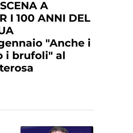
 SCENA A
 I 100 ANNI DEL
UA
 gennaio "Anche i
i brufoli" al
terosa