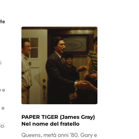
nte
i
e e
 e
PAPER TIGER (James Gray)
Nel nome del fratello
ci
Queens, metà anni ’80. Gary e