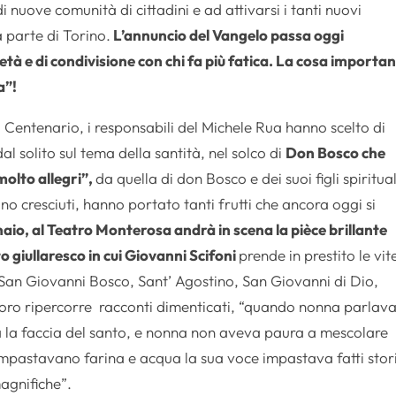
di nuove comunità di cittadini e ad attivarsi i tanti nuovi
a parte di Torino.
L’annuncio del Vangelo passa oggi
età e di condivisione con chi fa più fatica. La cosa importa
a”!
el Centenario, i responsabili del Michele Rua hanno scelto di
al solito sul tema della santità, nel solco di
Don Bosco che
molto allegri”,
da quella di don Bosco e dei suoi figli spiritual
no cresciuti, hanno portato tanti frutti che ancora oggi si
aio, al Teatro Monterosa andrà in scena la pièce brillante
o giullaresco in cui Giovanni Scifoni
prende in prestito le vit
 San Giovanni Bosco, Sant’ Agostino, San Giovanni di Dio,
oro ripercorre racconti dimenticati, “quando nonna parlava
a la faccia del santo, e nonna non aveva paura a mescolare
impastavano farina e acqua la sua voce impastava fatti stori
agnifiche”.