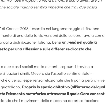
ta, tra i due il rapporto inizia a mutare fino a diventare un
one sociale indiana sembra impedire che tra i due possa
” di Cannes 2018, l’esordio nel lungometraggio di finzione
amento di una delle tante versioni della celebre favola come
to dalla distribuzione italiana, bensì
un
melò
nel quale la
testo per una riflessione sulle differenze di casta che
a due classi sociali molto distanti, seppur si trovino a
e
situazioni simili. Ovvero sia l’aspetto sentimentale –
ché diversa, esperienza relazionale che li porta però a vive
l quotidiano.
Proprio lo spazio abitativo (all’interno del qua
nta l’elemento metaforico attraverso il quale Gera concent
sciando che i movimenti della macchina da presa facciano