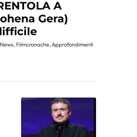
ERENTOLA A
ohena Gera)
fficile
,
News
,
Filmcronache
,
Approfondimenti