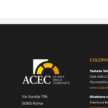
COLOPH
Testata Te
Sale della
Plurisettim
www.salede
Via Aurelia 796
Direttore 
Gianluca B
00165 Roma
presidenza