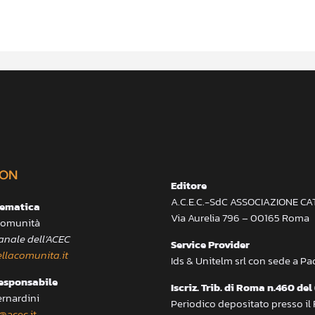
ON
Editore
A.C.E.C.-SdC ASSOCIAZIONE C
lematica
Via Aurelia 796 – 00165 Roma
 Comunità
anale dell’ACEC
Service Provider
llacomunita.it
Ids & Unitelm srl con sede a P
responsabile
Iscriz. Trib. di Roma n.460 del
ernardini
Periodico depositato presso il
@acec.it