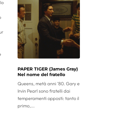
llo
o
ur
e
PAPER TIGER (James Gray)
Nel nome del fratello
Queens, metà anni ’80. Gary e
Irvin Pearl sono fratelli dai
temperamenti opposti: tanto il
primo,...