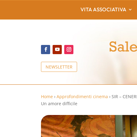
VITA ASSOCIATIVA
NEWSLETTER
Home
›
Approfondimenti cinema
›
SIR – CENE
Un amore difficile