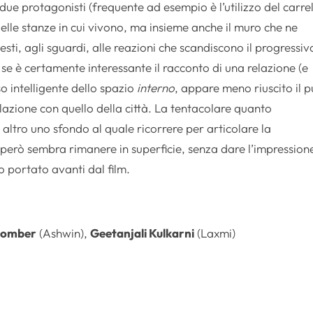
i due protagonisti (frequente ad esempio è l’utilizzo del carre
delle stanze in cui vivono, ma insieme anche il muro che ne
gesti, agli sguardi, alle reazioni che scandiscono il progressiv
e è certamente interessante il racconto di una relazione (e
so intelligente dello spazio
interno
, appare meno riuscito il p
elazione con quello della città. La tentacolare quanto
ltro uno sfondo al quale ricorrere per articolare la
però sembra rimanere in superficie, senza dare l’impression
 portato avanti dal film.
Gomber
(Ashwin),
Geetanjali Kulkarni
(Laxmi)