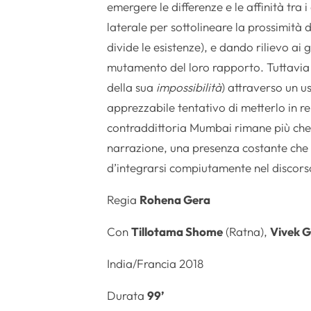
emergere le differenze e le affinità tra 
laterale per sottolineare la prossimità 
divide le esistenze), e dando rilievo ai 
mutamento del loro rapporto. Tuttavia s
della sua
impossibilità
) attraverso un u
apprezzabile tentativo di metterlo in r
contraddittoria Mumbai rimane più che a
narrazione, una presenza costante che 
d’integrarsi compiutamente nel discorso
Regia
Rohena Gera
Con
Tillotama Shome
(Ratna),
Vivek 
India/Francia 2018
Durata
99’