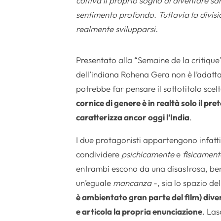
coltiva il proprio sogno di diventare sar
sentimento profondo. Tuttavia la divisi
realmente svilupparsi.
Presentato alla “Semaine de la critique
dell’indiana Rohena Gera non è l’adatt
potrebbe far pensare il sottotitolo scel
cornice di genere è in realtà solo il pre
caratterizza ancor oggi l’India
.
I due protagonisti appartengono infatti 
condividere
psichicamente
e
fisicament
entrambi escono da una disastrosa, ben
un’eguale
mancanza
-, sia lo spazio de
è ambientato gran parte del film) dive
e articola la propria enunciazione
. La