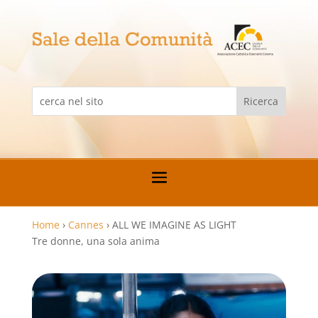
Home
›
Cannes
›
ALL WE IMAGINE AS LIGHT
Tre donne, una sola anima