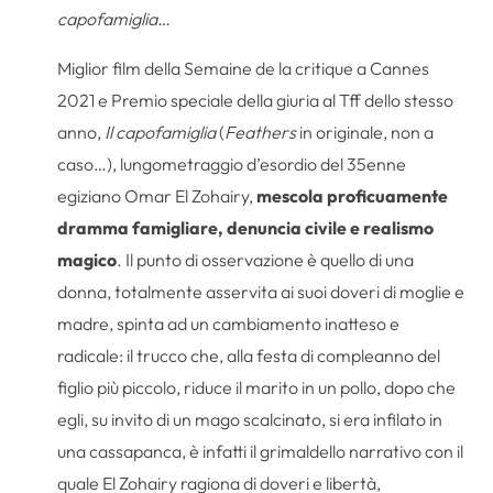
capofamiglia…
Miglior film della Semaine de la critique a Cannes
2021 e Premio speciale della giuria al Tff dello stesso
anno,
Il capofamiglia
(
Feathers
in originale, non a
caso…), lungometraggio d’esordio del 35enne
egiziano Omar El Zohairy,
mescola proficuamente
dramma famigliare, denuncia civile e realismo
magico
. Il punto di osservazione è quello di una
donna, totalmente asservita ai suoi doveri di moglie e
madre, spinta ad un cambiamento inatteso e
radicale: il trucco che, alla festa di compleanno del
figlio più piccolo, riduce il marito in un pollo, dopo che
egli, su invito di un mago scalcinato, si era infilato in
una cassapanca, è infatti il grimaldello narrativo con il
quale El Zohairy ragiona di doveri e libertà,