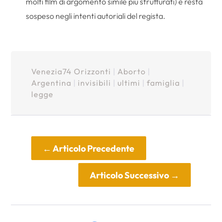
molti film di argomento simile più strutturati) e resta
sospeso negli intenti autoriali del regista.
Venezia74 Orizzonti
|
Aborto
|
Argentina
|
invisibili
|
ultimi
|
famiglia
|
legge
←
Articolo Precedente
Articolo Successivo
→