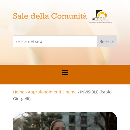
Home
›
Approfondimenti cinema
›
INVISIBLE (Pablo
Giorgelli)