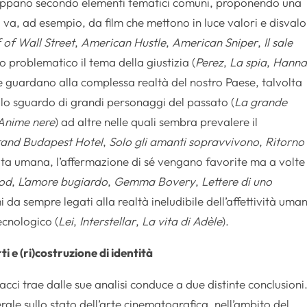
ggruppano secondo elementi tematici comuni, proponendo una
va, ad esempio, da film che mettono in luce valori e disvalo
 of Wall Street
,
American Hustle
,
American Sniper
,
Il sale
o problematico il tema della giustizia (
Perez
,
La spia
,
Hanna
he guardano alla complessa realtà del nostro Paese, talvolta
 lo sguardo di grandi personaggi del passato (
La grande
Anime nere
) ad altre nelle quali sembra prevalere il
and Budapest Hotel
,
Solo gli amanti sopravvivono
,
Ritorno
scita umana, l’affermazione di sé vengano favorite ma a volte
od
,
L’amore bugiardo
,
Gemma Bovery
,
Lettere di uno
i da sempre legati alla realtà ineludibile dell’affettività uma
ecnologico (
Lei
,
Interstellar
,
La vita di Adèle
).
 e (ri)costruzione di identità
cci trae dalle sue analisi conduce a due distinte conclusioni
rale sullo stato dell’arte cinematografica, nell’ambito del