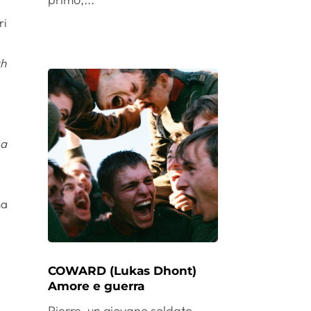
ri
h
 a
na
COWARD (Lukas Dhont)
Amore e guerra
.
Pierre, un giovane soldato