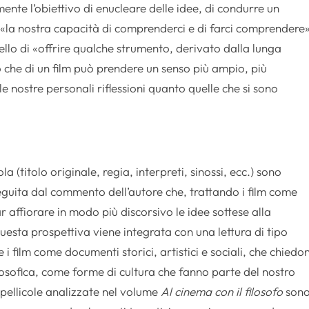
ente l’obiettivo di enucleare delle idee, di condurre un
re «la nostra capacità di comprenderci e di farci comprendere
quello di «offrire qualche strumento, derivato dalla lunga
ò che di un film può prendere un senso più ampio, più
e nostre personali riflessioni quanto quelle che si sono
cola (titolo originale, regia, interpreti, sinossi, ecc.) sono
eguita dal commento dell’autore che, trattando i film come
far affiorare in modo più discorsivo le idee sottese alla
esta prospettiva viene integrata con una lettura di tipo
 i film come documenti storici, artistici e sociali, che chiedo
ilosofica, come forme di cultura che fanno parte del nostro
 pellicole analizzate nel volume
Al cinema con il filosofo
son