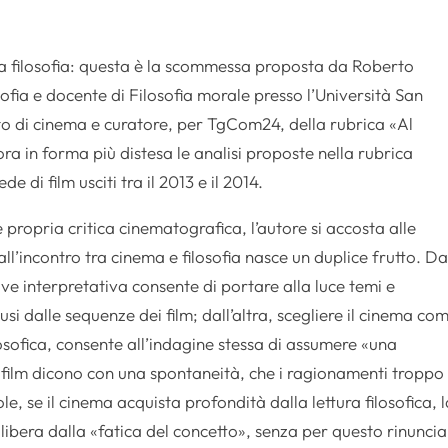
lla filosofia: questa è la scommessa proposta da Roberto
ofia e docente di Filosofia morale presso l’Università San
o di cinema e curatore, per TgCom24, della rubrica «Al
ora in forma più distesa le analisi proposte nella rubrica
e di film usciti tra il 2013 e il 2014.
propria critica cinematografica, l’autore si accosta alle
all’incontro tra cinema e filosofia nasce un duplice frutto. D
ave interpretativa consente di portare alla luce temi e
lusi dalle sequenze dei film; dall’altra, scegliere il cinema co
osofica, consente all’indagine stessa di assumere «una
i film dicono con una spontaneità, che i ragionamenti troppo
e, se il cinema acquista profondità dalla lettura filosofica, 
i libera dalla «fatica del concetto», senza per questo rinunci