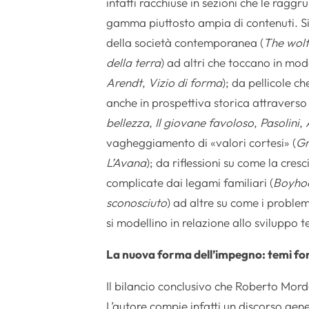
infatti racchiuse in sezioni che le ra
gamma piuttosto ampia di contenuti. Si 
della società contemporanea (
The wolf
della terra
) ad altri che toccano in mod
Arendt
,
Vizio di forma
); da pellicole c
anche in prospettiva storica attraverso
bellezza
,
Il giovane favoloso
,
Pasolini
,
vagheggiamento di «valori cortesi» (
Gr
L’Avana
); da riflessioni su come la cre
complicate dai legami familiari (
Boyho
sconosciuto
) ad altre su come i problem
si modellino in relazione allo sviluppo t
La nuova forma dell’impegno: temi forti
Il bilancio conclusivo che Roberto Morda
L’autore compie infatti un discorso gene