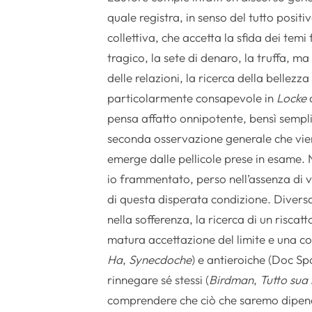
quale registra, in senso del tutto positi
collettiva, che accetta la sfida dei temi
tragico, la sete di denaro, la truffa, ma
delle relazioni, la ricerca della bellezz
particolarmente consapevole in
Locke
d
pensa affatto onnipotente, bensì sempl
seconda osservazione generale che vien
emerge dalle pellicole prese in esame. N
io frammentato, perso nell’assenza di 
di questa disperata condizione. Divers
nella sofferenza, la ricerca di un riscat
matura accettazione del limite e una con
Ha
,
Synecdoche
) e antieroiche (Doc Sp
rinnegare sé stessi (
Birdman
,
Tutto sua
comprendere che ciò che saremo dipende