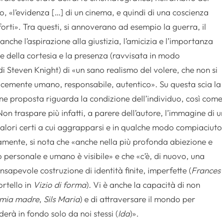
vo, «l’evidenza […] di un cinema, e quindi di una coscienza
 forti». Tra questi, si annoverano ad esempio la guerra, il
 anche l’aspirazione alla giustizia, l’amicizia e l’importanza
a e della cortesia e la presenza (ravvisata in modo
i Steven Knight) di «un sano realismo del volere, che non si
icemente umano, responsabile, autentico». Su questa scia la
e proposta riguarda la condizione dell’individuo, così com
on traspare più infatti, a parere dell’autore, l’immagine di 
valori certi a cui aggrapparsi e in qualche modo compiaciut
amente, si nota che «anche nella più profonda abiezione e
to personale e umano è visibile» e che «c’è, di nuovo, una
sapevole costruzione di identità finite, imperfette (
Frances
ortello in
Vizio di forma
). Vi è anche la capacità di non
 mia madre
,
Sils Maria
) e di attraversare il mondo per
rà in fondo solo da noi stessi (
Ida
)».