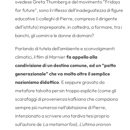
svedese Greta Thumberg e del movimento “Fridays
for future”, sono il riflesso dell’inadeguatezza di figure
educative (i colleghi di Pierre, compreso il dirigente
dell’istituto) impreparate, in cattedra, a formare, tra i
banchi, gli uomini e le donne di domani?
Parlando di tutela dell’ambiente e sconvolgimenti
climatici, il film di Marnier
fa appello alla
condivisione di un destino comune, ad un “patto
generazionale” che va molto oltre il semplice
nozionismo didattico
. E seppure gravato da
metafore talvolta persin troppo esplicite (come gli
scarafaggi di provenienza kafkiana che compaiono
sempre più numerosi nell’abitazione di Pierre,
intenzionato a scrivere una tardiva tesi proprio
sull’autore de
La metamorfosi
),
L’ultima ora
non